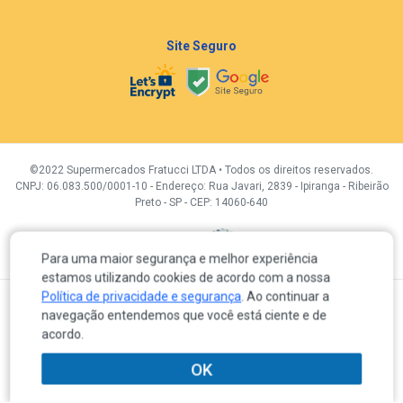
Site Seguro
©2022 Supermercados Fratucci LTDA • Todos os direitos reservados.
CNPJ: 06.083.500/0001-10 - Endereço: Rua Javari, 2839 - Ipiranga - Ribeirão
Preto - SP - CEP: 14060-640
Desenvolvidor por:
Para uma maior segurança e melhor experiência
estamos utilizando cookies de acordo com a nossa
Política de privacidade e segurança
. Ao continuar a
A venda e o consumo de bebidas alcoólicas são proibidas para menores de 18 anos.
navegação entendemos que você está ciente e de
Em caso de divergência de preços no próprio site, é válido somente o valor do Carrinho de compras.
Os produtos, preços e condições de pagamento são válidos exclusivamente para a loja eletrônica
acordo.
durante o dia de hoje, sujeitas a alterações sem prévia notificação. Os preços previstos no site
prevalecem aos demais anunciados em quaisquer outros meios de comunicação, incluindo os
veiculados em redes sociais, e-mail, sites de buscas ou meios impressos.
OK
Os itens em promoção poderão ter quantidades limitadas por clientes de acordo com o artigo 39 – I
CDC, Lei nº. 8.078 de 11/09/90 e artigo 12 – III Decreto nº. 2.181 de 20/03/97.