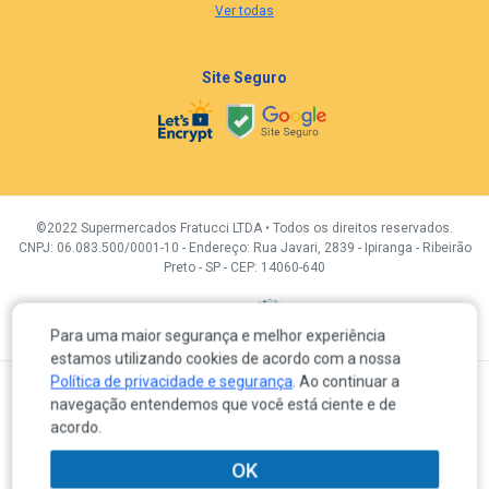
Ver todas
Site Seguro
©2022 Supermercados Fratucci LTDA • Todos os direitos reservados.
CNPJ: 06.083.500/0001-10 - Endereço: Rua Javari, 2839 - Ipiranga - Ribeirão
Preto - SP - CEP: 14060-640
Desenvolvidor por:
Para uma maior segurança e melhor experiência
estamos utilizando cookies de acordo com a nossa
Política de privacidade e segurança
. Ao continuar a
A venda e o consumo de bebidas alcoólicas são proibidas para menores de 18 anos.
navegação entendemos que você está ciente e de
Em caso de divergência de preços no próprio site, é válido somente o valor do Carrinho de compras.
Os produtos, preços e condições de pagamento são válidos exclusivamente para a loja eletrônica
acordo.
durante o dia de hoje, sujeitas a alterações sem prévia notificação. Os preços previstos no site
prevalecem aos demais anunciados em quaisquer outros meios de comunicação, incluindo os
veiculados em redes sociais, e-mail, sites de buscas ou meios impressos.
OK
Os itens em promoção poderão ter quantidades limitadas por clientes de acordo com o artigo 39 – I