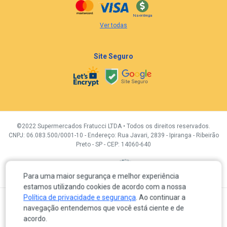
Na entrega
Ver todas
Site Seguro
©2022 Supermercados Fratucci LTDA • Todos os direitos reservados.
CNPJ: 06.083.500/0001-10 - Endereço: Rua Javari, 2839 - Ipiranga - Ribeirão
Preto - SP - CEP: 14060-640
Desenvolvidor por:
Para uma maior segurança e melhor experiência
estamos utilizando cookies de acordo com a nossa
Política de privacidade e segurança
. Ao continuar a
A venda e o consumo de bebidas alcoólicas são proibidas para menores de 18 anos.
navegação entendemos que você está ciente e de
Em caso de divergência de preços no próprio site, é válido somente o valor do Carrinho de compras.
Os produtos, preços e condições de pagamento são válidos exclusivamente para a loja eletrônica
acordo.
durante o dia de hoje, sujeitas a alterações sem prévia notificação. Os preços previstos no site