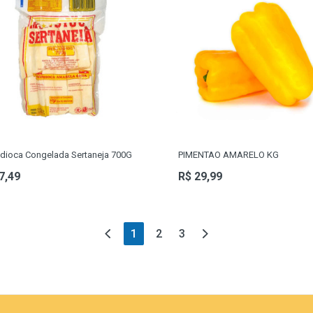
dioca Congelada Sertaneja 700G
PIMENTAO AMARELO KG
7,49
R$ 29,99
(current)
1
2
3