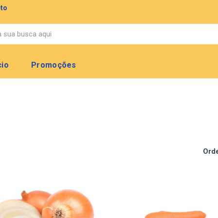
eto
cio
Promoções
Ord