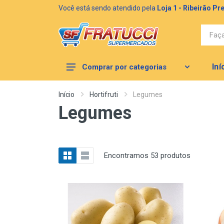
Você está sendo atendido pela
Loja 1 - Ribeirão Pr
Iní
Comprar por categorias
MERCEARIA
Início
Hortifruti
Legumes
Legumes
AÇOUGUE
CONGELADOS
LIMPEZA
Encontramos 53 produtos
BAZAR (NOVO)
HORTIFRUTI
PERFUMARIA E HIGIENE PESSOAL
PADARIA