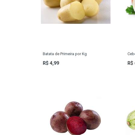
BEBIDAS
LATICINIOS
BAZAR
PET SHOP
MATERIA-PRIMA
Batata de Primeira por Kg
Ceb
SERVIÇOS
R$ 4,99
R$ 
FRIOS
INATIVOS 1
COLARES
PULSEIRAS
ANÉIS
BRINCO