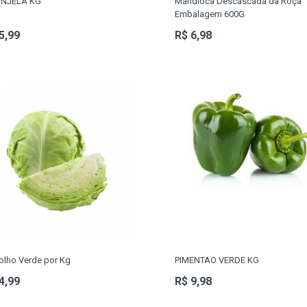
INJELA KG
Mandioca Descascada da Roça
Embalagem 600G
5,99
R$ 6,98
olho Verde por Kg
PIMENTAO VERDE KG
4,99
R$ 9,98