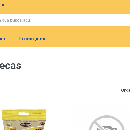
eto
cio
Promoções
secas
Ord