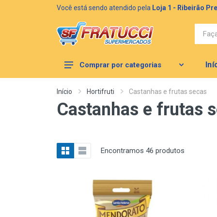
Você está sendo atendido pela
Loja 1 - Ribeirão Pr
Iní
Comprar por categorias
MERCEARIA
Início
Hortifruti
Castanhas e frutas secas
Castanhas e frutas 
AÇOUGUE
CONGELADOS
LIMPEZA
Encontramos 46 produtos
BAZAR (NOVO)
HORTIFRUTI
PERFUMARIA E HIGIENE PESSOAL
PADARIA