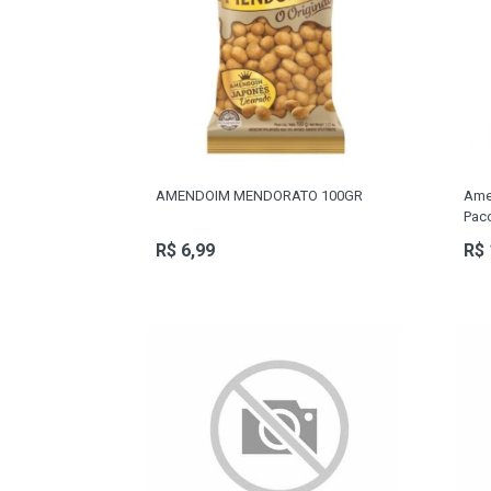
BEBIDAS
LATICINIOS
BAZAR
PET SHOP
MATERIA-PRIMA
AMENDOIM MENDORATO 100GR
Ame
Pac
SERVIÇOS
R$ 6,99
R$ 
FRIOS
INATIVOS 1
COLARES
PULSEIRAS
ANÉIS
BRINCO