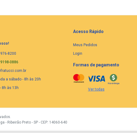
Acesso Rápido
osco!
Meus Pedidos
3976-8200
Login
99198-0886
Formas de pagamento
ratucci.com.br
a a sábado - 8h às 20h
Na entrega
- 8h às 13h
Ver todas
rvados.
ga - Ribeirão Preto - SP - CEP: 14060-640