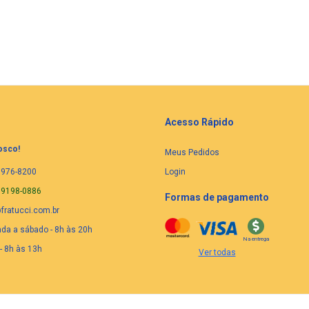
Acesso Rápido
osco!
Meus Pedidos
3976-8200
Login
99198-0886
Formas de pagamento
ratucci.com.br
a a sábado - 8h às 20h
Na entrega
- 8h às 13h
Ver todas