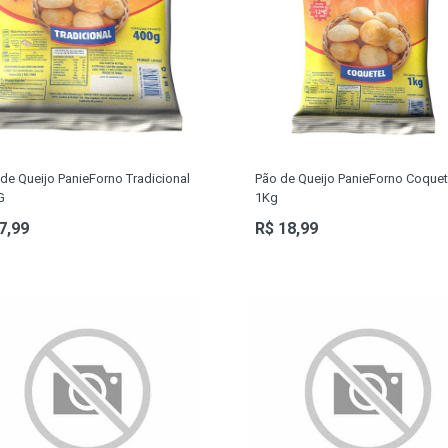
de Queijo PanieForno Tradicional
Pão de Queijo PanieForno Coquet
G
1Kg
7,99
R$ 18,99