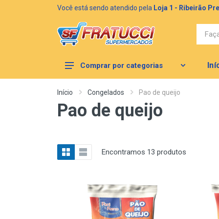
Você está sendo atendido pela
Loja 1 - Ribeirão Pr
Iní
Comprar por categorias
MERCEARIA
Início
Congelados
Pao de queijo
Pao de queijo
AÇOUGUE
CONGELADOS
LIMPEZA
Encontramos 13 produtos
BAZAR (NOVO)
HORTIFRUTI
PERFUMARIA E HIGIENE PESSOAL
PADARIA