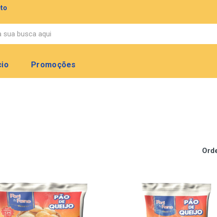
eto
cio
Promoções
Ord