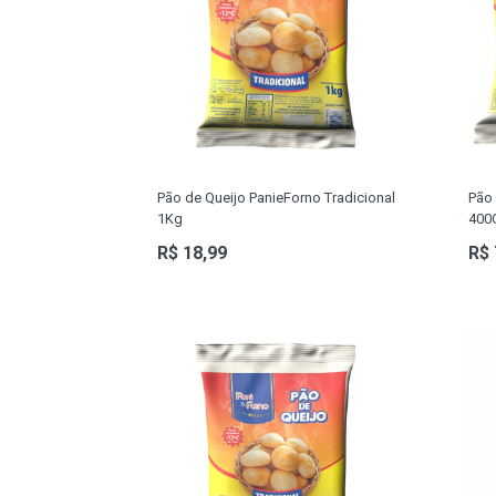
BEBIDAS
LATICINIOS
BAZAR
PET SHOP
MATERIA-PRIMA
Pão de Queijo PanieForno Tradicional
Pão 
1Kg
400
SERVIÇOS
R$ 18,99
R$ 
FRIOS
INATIVOS 1
COLARES
PULSEIRAS
ANÉIS
BRINCO