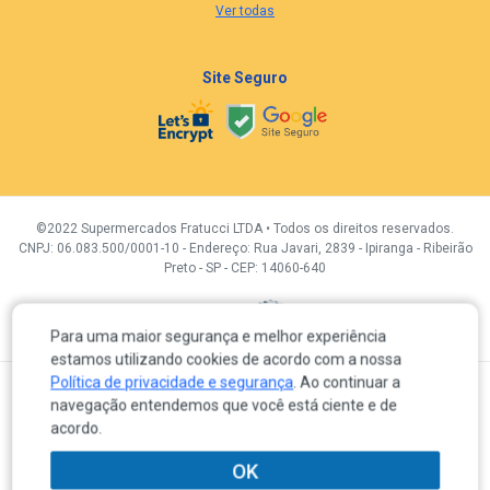
Ver todas
Site Seguro
©2022 Supermercados Fratucci LTDA • Todos os direitos reservados.
CNPJ: 06.083.500/0001-10 - Endereço: Rua Javari, 2839 - Ipiranga - Ribeirão
Preto - SP - CEP: 14060-640
Desenvolvidor por:
Para uma maior segurança e melhor experiência
estamos utilizando cookies de acordo com a nossa
Política de privacidade e segurança
. Ao continuar a
A venda e o consumo de bebidas alcoólicas são proibidas para menores de 18 anos.
navegação entendemos que você está ciente e de
Em caso de divergência de preços no próprio site, é válido somente o valor do Carrinho de compras.
Os produtos, preços e condições de pagamento são válidos exclusivamente para a loja eletrônica
acordo.
durante o dia de hoje, sujeitas a alterações sem prévia notificação. Os preços previstos no site
prevalecem aos demais anunciados em quaisquer outros meios de comunicação, incluindo os
veiculados em redes sociais, e-mail, sites de buscas ou meios impressos.
OK
Os itens em promoção poderão ter quantidades limitadas por clientes de acordo com o artigo 39 – I