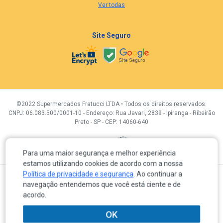
Ver todas
Site Seguro
©2022 Supermercados Fratucci LTDA • Todos os direitos reservados.
CNPJ: 06.083.500/0001-10 - Endereço: Rua Javari, 2839 - Ipiranga - Ribeirão
Preto - SP - CEP: 14060-640
Desenvolvidor por:
Para uma maior segurança e melhor experiência
estamos utilizando cookies de acordo com a nossa
Política de privacidade e segurança
. Ao continuar a
A venda e o consumo de bebidas alcoólicas são proibidas para menores de 18 anos.
navegação entendemos que você está ciente e de
Em caso de divergência de preços no próprio site, é válido somente o valor do Carrinho de compras.
Os produtos, preços e condições de pagamento são válidos exclusivamente para a loja eletrônica
acordo.
durante o dia de hoje, sujeitas a alterações sem prévia notificação. Os preços previstos no site
prevalecem aos demais anunciados em quaisquer outros meios de comunicação, incluindo os
veiculados em redes sociais, e-mail, sites de buscas ou meios impressos.
OK
Os itens em promoção poderão ter quantidades limitadas por clientes de acordo com o artigo 39 – I