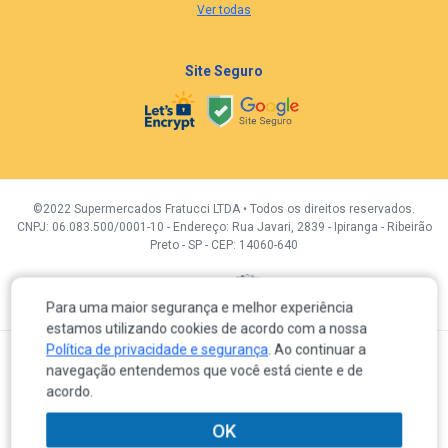
Ver todas
Site Seguro
©2022 Supermercados Fratucci LTDA • Todos os direitos reservados.
CNPJ: 06.083.500/0001-10 - Endereço: Rua Javari, 2839 - Ipiranga - Ribeirão
Preto - SP - CEP: 14060-640
Desenvolvidor por:
Para uma maior segurança e melhor experiência
estamos utilizando cookies de acordo com a nossa
Política de privacidade e segurança
. Ao continuar a
A venda e o consumo de bebidas alcoólicas são proibidas para menores de 18 anos.
navegação entendemos que você está ciente e de
Em caso de divergência de preços no próprio site, é válido somente o valor do Carrinho de compras.
Os produtos, preços e condições de pagamento são válidos exclusivamente para a loja eletrônica
acordo.
durante o dia de hoje, sujeitas a alterações sem prévia notificação. Os preços previstos no site
prevalecem aos demais anunciados em quaisquer outros meios de comunicação, incluindo os
veiculados em redes sociais, e-mail, sites de buscas ou meios impressos.
OK
Os itens em promoção poderão ter quantidades limitadas por clientes de acordo com o artigo 39 – I